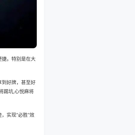
便捷。特别是在大
拿到好牌，甚至好
将踢坑,心悦麻将
，实现“必胜”效
。