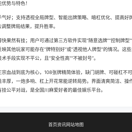
能优势与特色！
手气好；支持透视全局牌型、智能出牌策略、暗杠优化、提高好
法调整牌局结果，提升胜率。
快果然有挂；用户可通过第三方软件实现“随意选牌”“控制牌型”
映其他玩家可能存在“牌特别好”或“透视他人牌型”的情况。这
术手段实现不平公，且“安全性高”“不被封号”。
正宗血战到底为核心，108张牌精简体验，缺门胡牌、可碰杠不
益丰厚，一炮多响、杠上开花常能逆转局势。界面清爽简洁、操
有挂公平对战，是全国川麻爱好者的最佳娱乐平台。
首页
资讯
网站地图