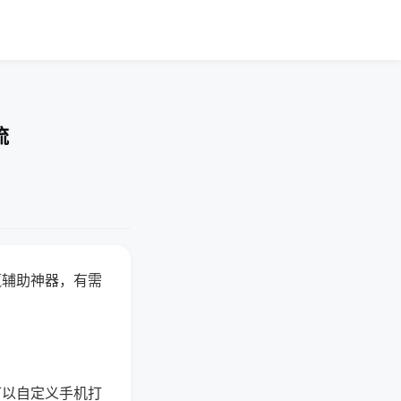
流
赢辅助神器，有需
可以自定义手机打