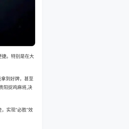
便捷。特别是在大
能拿到好牌，甚至
贵阳捉鸡麻将,决
，实现“必胜”效
。