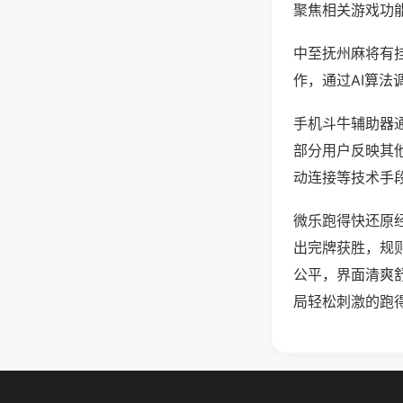
聚焦相关游戏功
中至抚州麻将有
作，通过AI算法
手机斗牛辅助器通
部分用户反映其他
动连接等技术手段
微乐跑得快还原
出完牌获胜，规
公平，界面清爽
局轻松刺激的跑