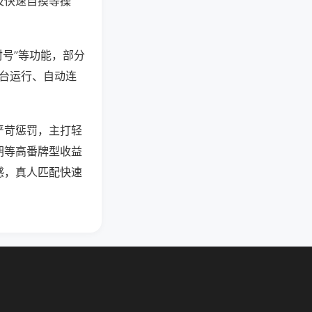
及快速自摸等操
封号”等功能，部分
后台运行、自动连
严苛惩罚，主打轻
胡等高番牌型收益
感，真人匹配快速