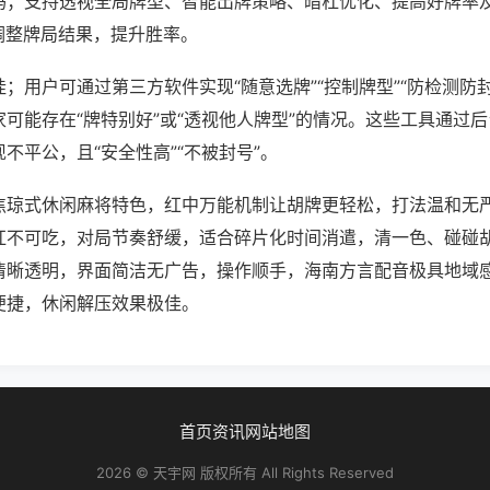
吗；支持透视全局牌型、智能出牌策略、暗杠优化、提高好牌率
调整牌局结果，提升胜率。
；用户可通过第三方软件实现“随意选牌”“控制牌型”“防检测防
可能存在“牌特别好”或“透视他人牌型”的情况。这些工具通过
不平公，且“安全性高”“不被封号”。
焦琼式休闲麻将特色，红中万能机制让胡牌更轻松，打法温和无
杠不可吃，对局节奏舒缓，适合碎片化时间消遣，清一色、碰碰
清晰透明，界面简洁无广告，操作顺手，海南方言配音极具地域
便捷，休闲解压效果极佳。
首页
资讯
网站地图
2026 © 天宇网 版权所有 All Rights Reserved