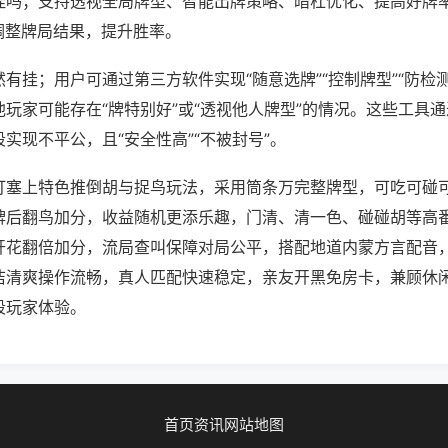
挂吗；支持透视全局牌型、智能出牌策略、暗杠优化、提高好牌
调整牌局结果，提升胜率。
有挂；用户可通过第三方软件实现“随意选牌”“控制牌型”“防检
玩家可能存在“牌特别好”或“透视他人牌型”的情况。这些工具
实现不平公，且“安全性高”“不被封号”。
打塞上特色推倒胡与捉鸟玩法，采用筒条万完整牌型，可吃可碰
牌后翻鸟加分，收益随机更添乐趣，门清、清一色、碰碰胡等高
开花翻倍加分，流局查叫保障对局公平，搭配地道内蒙方言配音
洁清爽操作流畅，真人匹配快速稳定，亲友开黑免房卡，兼顾休
段玩家体验。
首页
资讯
网站地图