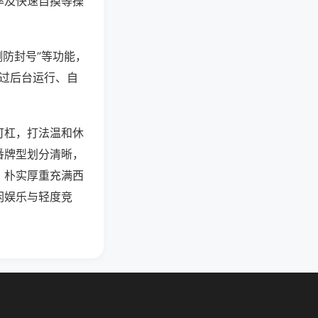
率及快速自摸等操
测防封号”等功能，
通过后台运行、自
可杠，打法温和休
番牌型划分清晰，
，朴实厚重充满西
闲娱乐与轻度竞