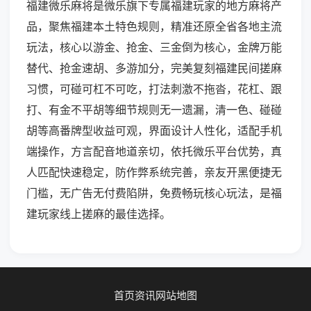
福建微乐麻将是微乐旗下专属福建玩家的地方麻将产
品，聚焦福建本土特色规则，精准还原全省各地主流
玩法，核心以游金、抢金、三金倒为核心，金牌万能
替代、抢金速胡、多游加分，完美复刻福建民间搓麻
习惯，可碰可杠不可吃，打法刺激不拖沓，花杠、跟
打、有金不平胡等细节规则无一遗漏，清一色、碰碰
胡等高番牌型收益可观，界面设计人性化，适配手机
端操作，方言配音地道亲切，依托微乐平台优势，真
人匹配快速稳定，防作弊系统完善，亲友开黑便捷无
门槛，无广告无付费陷阱，免费畅玩核心玩法，是福
建玩家线上搓麻的最佳选择。
首页
资讯
网站地图