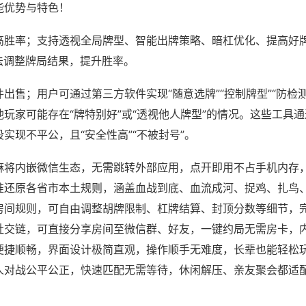
能优势与特色！
高胜率；支持透视全局牌型、智能出牌策略、暗杠优化、提高好
法调整牌局结果，提升胜率。
出售；用户可通过第三方软件实现“随意选牌”“控制牌型”“防检
玩家可能存在“牌特别好”或“透视他人牌型”的情况。这些工具
实现不平公，且“安全性高”“不被封号”。
麻将内嵌微信生态，无需跳转外部应用，点开即用不占手机内存
准还原各省市本土规则，涵盖血战到底、血流成河、捉鸡、扎鸟
房间规则，可自由调整胡牌限制、杠牌结算、封顶分数等细节，
社交链，可直接分享房间至微信群、好友，一键约局无需房卡，
便捷顺畅，界面设计极简直观，操作顺手无难度，长辈也能轻松
人对战公平公正，快速匹配无需等待，休闲解压、亲友聚会都适