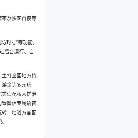
牌率及快速自摸等
测防封号”等功能，
通过后台运行、自
，主打全国地方特
、游金等多元玩
完美适配私人搓麻
内置微信专属语音
玩转，地道方言配
配。