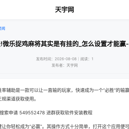
天宇网
要闻
!微乐捉鸡麻将其实是有挂的_怎么设置才能赢
发布时间：2026-08-08｜阅读：1
发布者：天宇网
胜率辅助是一款可以让一直输的玩家，快速成为一个“必胜”的输
正规渠道获取使用。
索申请 549552478 进群获取软件安装教程
键让你轻松成为“必赢”。其操作方式十分简单，打开这个应用便