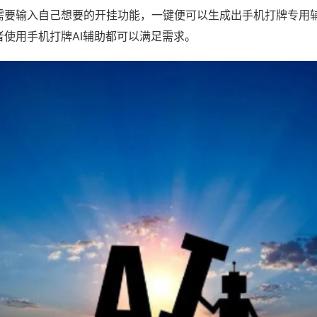
需要输入自己想要的开挂功能，一键便可以生成出手机打牌专用
者使用手机打牌AI辅助都可以满足需求。