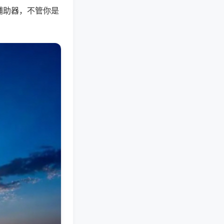
辅助器，不管你是