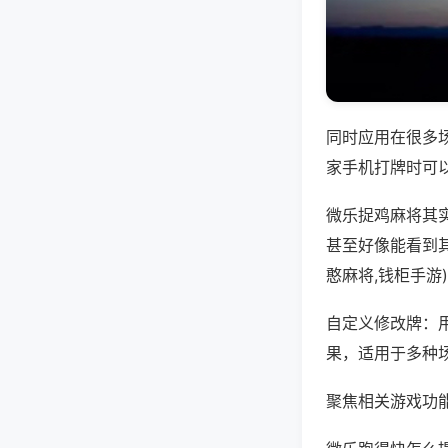
同时应用在很多
家手机打牌时可
微乐捉鸡麻将其
甚至好像能看到
憨麻将,钱柜手游
自定义修改牌：
果，适用于多种
聚焦相关游戏功