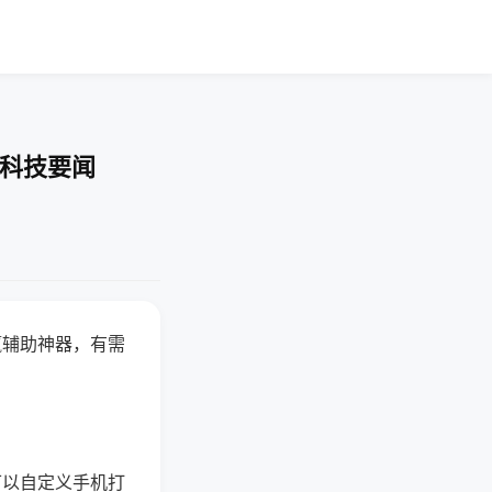
-科技要闻
赢辅助神器，有需
可以自定义手机打