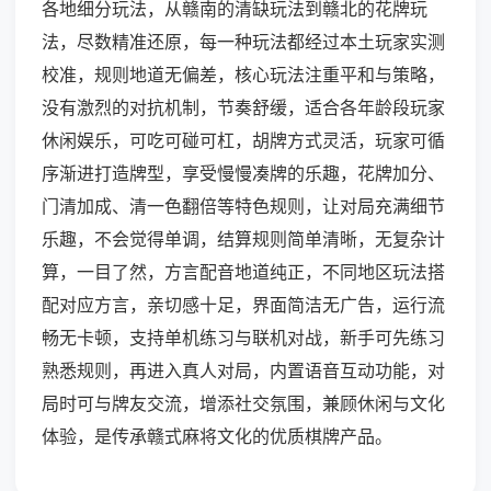
各地细分玩法，从赣南的清缺玩法到赣北的花牌玩
法，尽数精准还原，每一种玩法都经过本土玩家实测
校准，规则地道无偏差，核心玩法注重平和与策略，
没有激烈的对抗机制，节奏舒缓，适合各年龄段玩家
休闲娱乐，可吃可碰可杠，胡牌方式灵活，玩家可循
序渐进打造牌型，享受慢慢凑牌的乐趣，花牌加分、
门清加成、清一色翻倍等特色规则，让对局充满细节
乐趣，不会觉得单调，结算规则简单清晰，无复杂计
算，一目了然，方言配音地道纯正，不同地区玩法搭
配对应方言，亲切感十足，界面简洁无广告，运行流
畅无卡顿，支持单机练习与联机对战，新手可先练习
熟悉规则，再进入真人对局，内置语音互动功能，对
局时可与牌友交流，增添社交氛围，兼顾休闲与文化
体验，是传承赣式麻将文化的优质棋牌产品。