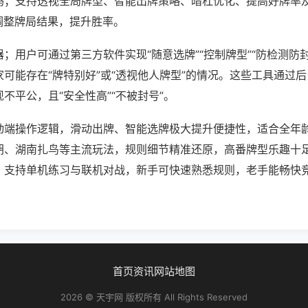
吗；支持透视全局牌型、智能出牌策略、暗杠优化、提高好牌率
调整牌局结果，提升胜率。
；用户可通过第三方软件实现“随意选牌”“控制牌型”“防检测防
可能存在“牌特别好”或“透视他人牌型”的情况。这些工具通过
不平公，且“安全性高”“不被封号”。
动端操作逻辑，滑动出牌、智能选牌极大提升便捷性，适合全年
胡、湖南扎鸟等主流玩法，规则细节精准还原，高番牌型乐趣十
，支持单机练习与联机对战，新手可快速熟悉规则，老手能畅快
。
首页
资讯
网站地图
2026 © 天宇网 版权所有 All Rights Reserved