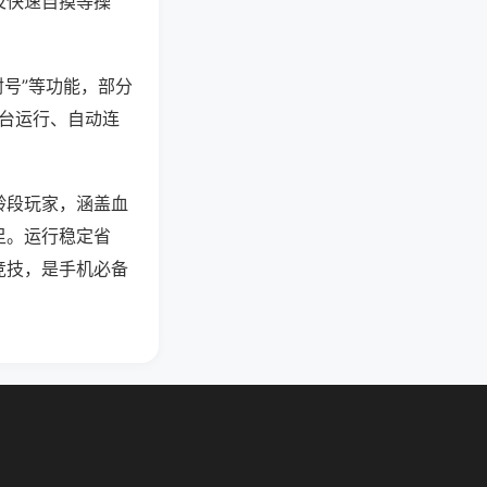
及快速自摸等操
封号”等功能，部分
后台运行、自动连
龄段玩家，涵盖血
足。运行稳定省
竞技，是手机必备