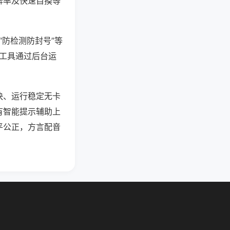
牌率及快速自摸等
“防检测防封号”等
些工具通过后台运
快、运行稳定无卡
有智能提示辅助上
平公正，方言配音