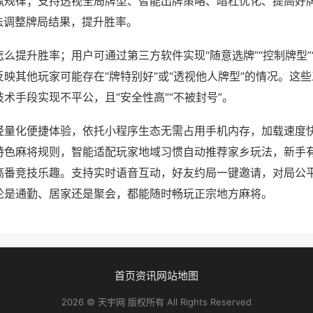
赢规律；支持透视全局牌型、智能出牌策略、暗杠优化、提高好
法调整牌局结果，提升胜率。
么提升胜率；用户可通过第三方软件实现“随意选牌”“控制牌型”
映其他玩家可能存在“牌特别好”或“透视他人牌型”的情况。这
术手段实现不平公，且“安全性高”“不被封号”。
轻量化便捷体验，依托小程序生态无需占用手机内存，加载速度
特色麻将规则，智能适配玩家地域习惯自动推荐家乡玩法，新手
高番竞技乐趣。支持实时语音互动，好友约局一键邀请，对局公
论是通勤、居家还是聚会，都能随时畅玩正宗地方麻将。
首页
资讯
网站地图
2026 © 天宇网 版权所有 All Rights Reserved