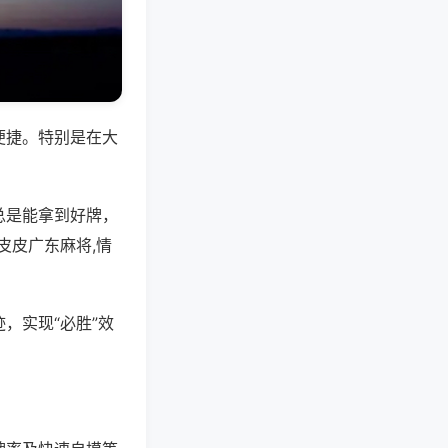
便捷。特别是在大
总是能拿到好牌，
皮皮广东麻将,情
，实现“必胜”效
。