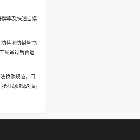
好牌率及快速自摸
“防检测防封号”等
些工具通过后台运
打法稳健规范，门
、抢杠胡增添对局