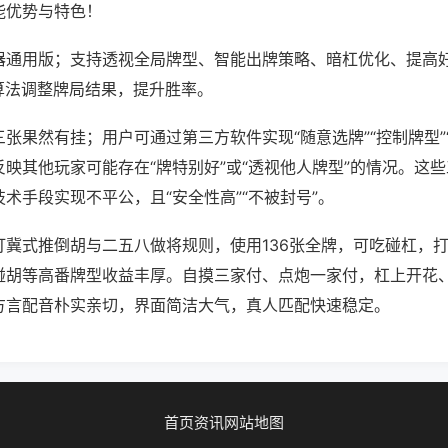
能优势与特色！
器通用版；支持透视全局牌型、智能出牌策略、暗杠优化、提高
算法调整牌局结果，提升胜率。
张果然有挂；用户可通过第三方软件实现“随意选牌”“控制牌型”
映其他玩家可能存在“牌特别好”或“透视他人牌型”的情况。这
术手段实现不平公，且“安全性高”“不被封号”。
打冀式推倒胡与二五八做将规则，使用136张全牌，可吃碰杠，
碰胡等高番牌型收益丰厚。自摸三家付、点炮一家付，杠上开花
方言配音朴实亲切，界面简洁大气，真人匹配快速稳定。
首页
资讯
网站地图