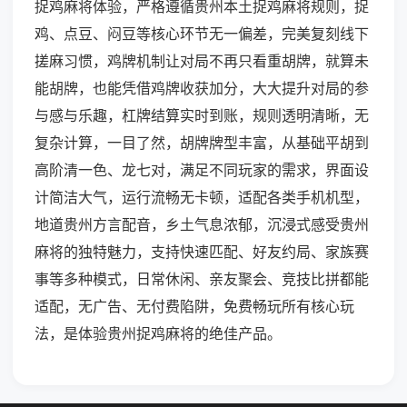
捉鸡麻将体验，严格遵循贵州本土捉鸡麻将规则，捉
鸡、点豆、闷豆等核心环节无一偏差，完美复刻线下
搓麻习惯，鸡牌机制让对局不再只看重胡牌，就算未
能胡牌，也能凭借鸡牌收获加分，大大提升对局的参
与感与乐趣，杠牌结算实时到账，规则透明清晰，无
复杂计算，一目了然，胡牌牌型丰富，从基础平胡到
高阶清一色、龙七对，满足不同玩家的需求，界面设
计简洁大气，运行流畅无卡顿，适配各类手机机型，
地道贵州方言配音，乡土气息浓郁，沉浸式感受贵州
麻将的独特魅力，支持快速匹配、好友约局、家族赛
事等多种模式，日常休闲、亲友聚会、竞技比拼都能
适配，无广告、无付费陷阱，免费畅玩所有核心玩
法，是体验贵州捉鸡麻将的绝佳产品。