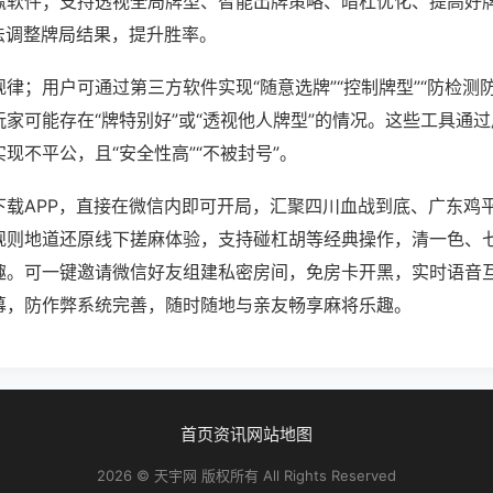
赢软件；支持透视全局牌型、智能出牌策略、暗杠优化、提高好
法调整牌局结果，提升胜率。
律；用户可通过第三方软件实现“随意选牌”“控制牌型”“防检测
家可能存在“牌特别好”或“透视他人牌型”的情况。这些工具通
现不平公，且“安全性高”“不被封号”。
下载APP，直接在微信内即可开局，汇聚四川血战到底、广东鸡
规则地道还原线下搓麻体验，支持碰杠胡等经典操作，清一色、
趣。可一键邀请微信好友组建私密房间，免房卡开黑，实时语音
幕，防作弊系统完善，随时随地与亲友畅享麻将乐趣。
首页
资讯
网站地图
2026 © 天宇网 版权所有 All Rights Reserved