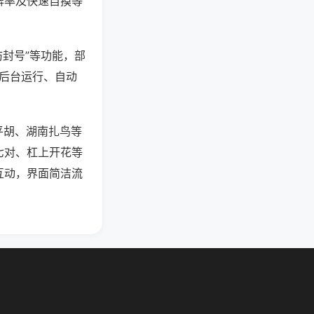
牌率及快速自摸等
防封号”等功能，部
过后台运行、自动
平胡、湖南扎鸟等
七对、杠上开花等
互动，界面简洁流