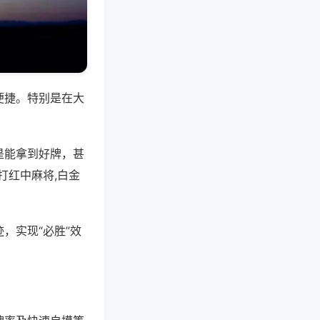
便捷。特别是在大
是能拿到好牌，甚
打红中麻将,白金
，实现“必胜”效
。