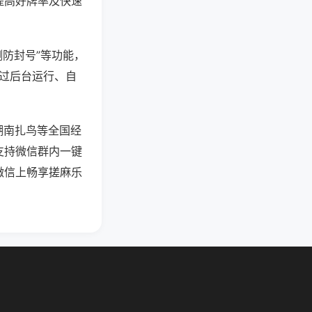
提高好牌率及快速
测防封号”等功能，
通过后台运行、自
湖南扎鸟等全国经
支持微信群内一键
微信上畅享搓麻乐