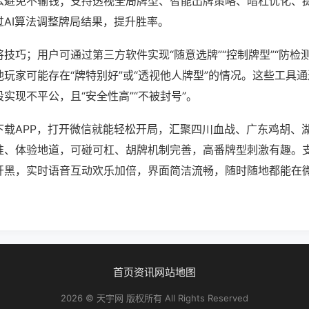
么避免不输钱；支持透视全局牌型、智能出牌策略、暗杠优化、
过AI算法调整牌局结果，提升胜率。
技巧；用户可通过第三方软件实现“随意选牌”“控制牌型”“防检
玩家可能存在“牌特别好”或“透视他人牌型”的情况。这些工具
实现不平公，且“安全性高”“不被封号”。
下载APP，打开微信就能轻松开局，汇聚四川血战、广东鸡胡、
准、体验地道，可碰可杠、胡牌机制完善，高番牌型刺激有趣。
开黑，实时语音互动欢乐加倍，界面简洁流畅，随时随地都能在
首页
资讯
网站地图
2026 © 天宇网 版权所有 All Rights Reserved