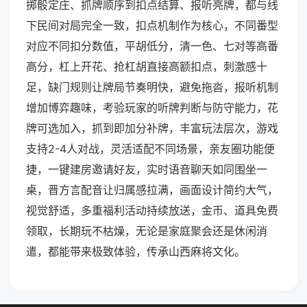
掷骰定庄、抓牌顺序到扣点结算、报听亮牌，都与线
下民间对局完全一致，扣点机制作为核心，不同番型
对应不同扣分数值，平胡低分，清一色、七对等高番
高分，杠上开花、抢杠胡直接高额扣点，刺激感十
足，缺门规则让牌局节奏明快，避免拖沓，报听机制
增加博弈趣味，考验玩家的听牌判断与防守能力，花
牌可选加入，抓到即加分补牌，丰富玩法层次，游戏
支持2-4人对战，灵活适配不同场景，亲友圈功能便
捷，一键建房邀请好友，实时语音聊天如同围坐一
桌，晋方言配音让归属感拉满，画面设计简约大气，
视觉舒适，多重福利活动持续放送，金币、道具免费
领取，长期玩不枯燥，无论是家庭聚会还是休闲消
遣，都能带来极致体验，传承山西麻将文化。