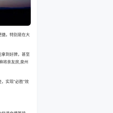
便捷。特别是在大
能拿到好牌，甚至
麻将亲友房,泉州
，实现“必胜”效
。