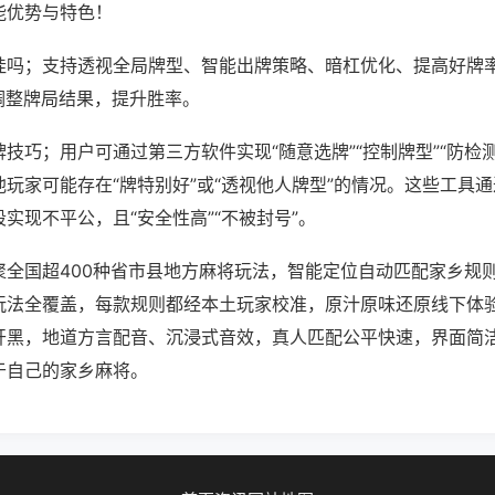
能优势与特色！
挂吗；支持透视全局牌型、智能出牌策略、暗杠优化、提高好牌
调整牌局结果，提升胜率。
技巧；用户可通过第三方软件实现“随意选牌”“控制牌型”“防检
玩家可能存在“牌特别好”或“透视他人牌型”的情况。这些工具
实现不平公，且“安全性高”“不被封号”。
聚全国超400种省市县地方麻将玩法，智能定位自动匹配家乡规
玩法全覆盖，每款规则都经本土玩家校准，原汁原味还原线下体
开黑，地道方言配音、沉浸式音效，真人匹配公平快速，界面简
于自己的家乡麻将。