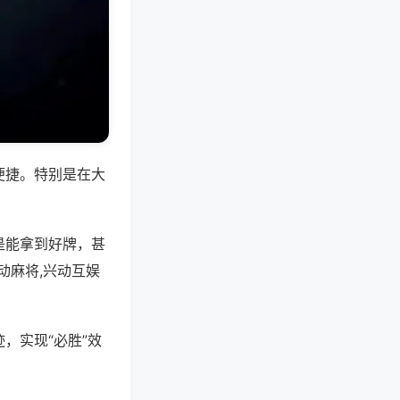
便捷。特别是在大
是能拿到好牌，甚
动麻将,兴动互娱
，实现“必胜”效
。