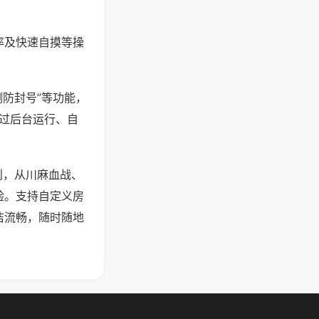
率及快速自摸等操
测防封号”等功能，
通过后台运行、自
则，从川麻血战、
验。支持自定义房
洁流畅，随时随地