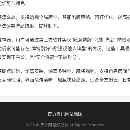
能优势与特色！
将怎么赢；支持透视全局牌型、智能出牌策略、暗杠优化、提高
算法调整牌局结果，提升胜率。
神器；用户可通过第三方软件实现“随意选牌”“控制牌型”“防检
玩家可能存在“牌特别好”或“透视他人牌型”的情况。这些工具
实现不平公，且“安全性高”“不被封号”。
将即点即玩，无需安装，涵盖多种地方麻将规则，支持自建房间
天互动性强，界面简洁清晰，加载快速稳定，适合亲友聚会、日
首页
资讯
网站地图
2026 © 天宇网 版权所有 All Rights Reserved