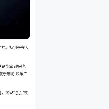
便捷。特别是在大
总是能拿到好牌，
欢乐麻将,欢乐广
，实现“必胜”效
。