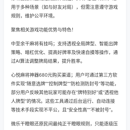
用于多种场景（如与好友对局），但需注意遵守游戏
规则，维护公平环境。
聚焦相关游戏功能优势与特色！
中至余干麻将有挂吗；支持透视全局牌型、智能出牌
策略、暗杠优化、提高好牌率及快速自摸等操作，通
过AI算法调整牌局结果，提升胜率。
心悦麻将神器680元购买渠道；用户可通过第三方软
件实现“随意选牌”“控制牌型”“防检测防封号”等功能，
部分用户反映其他玩家可能存在“牌特别好”或“透视他
人牌型”的情况。这些工具通过后台运行、自动连接
等技术手段实现不平公，且“安全性高”“不被封号”。
微乐干瞪眼还原民间最纯正干瞪眼规则，只能逐级压