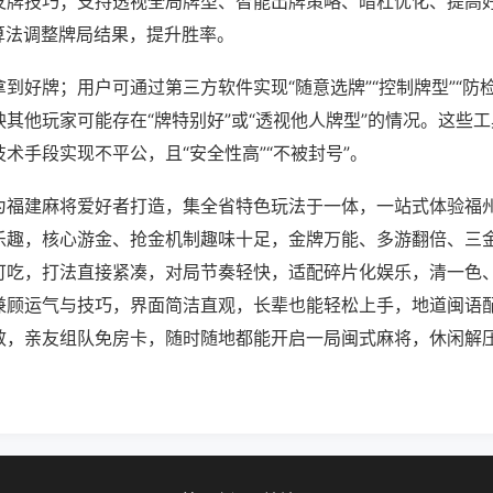
发牌技巧；支持透视全局牌型、智能出牌策略、暗杠优化、提高
算法调整牌局结果，提升胜率。
到好牌；用户可通过第三方软件实现“随意选牌”“控制牌型”“防
其他玩家可能存在“牌特别好”或“透视他人牌型”的情况。这些
术手段实现不平公，且“安全性高”“不被封号”。
为福建麻将爱好者打造，集全省特色玩法于一体，一站式体验福
乐趣，核心游金、抢金机制趣味十足，金牌万能、多游翻倍、三
可吃，打法直接紧凑，对局节奏轻快，适配碎片化娱乐，清一色
兼顾运气与技巧，界面简洁直观，长辈也能轻松上手，地道闽语
效，亲友组队免房卡，随时随地都能开启一局闽式麻将，休闲解