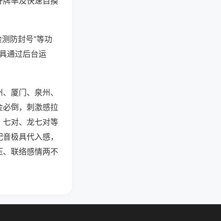
好牌率及快速自摸
检测防封号”等功
工具通过后台运
州、厦门、泉州、
金必倒，刺激感拉
、七对、龙七对等
配音极具代入感，
压、联络感情两不