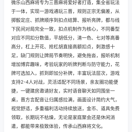
微乐山西麻将专为三晋麻将爱好者打造，集全省玩法
于一体，实现一游戏通玩三晋，规则正宗无偏差，从
掷骰定庄、抓牌顺序到扣点结算、报听亮牌，都与线
下民间对局完全一致，扣点机制作为核心，不同番型
对应不同扣分数值，平胡低分，清一色、七对等高番
高分，杠上开花、抢杠胡直接高额扣点，刺激感十
足，缺门规则让牌局节奏明快，避免拖沓，报听机制
增加博弈趣味，考验玩家的听牌判断与防守能力，花
牌可选加入，抓到即加分补牌，丰富玩法层次，游戏
支持2-4人对战，灵活适配不同场景，亲友圈功能便
捷，一键建房邀请好友，实时语音聊天如同围坐一
桌，晋方言配音让归属感拉满，画面设计简约大气，
视觉舒适，多重福利活动持续放送，金币、道具免费
领取，长期玩不枯燥，无论是家庭聚会还是休闲消
遣，都能带来极致体验，传承山西麻将文化。