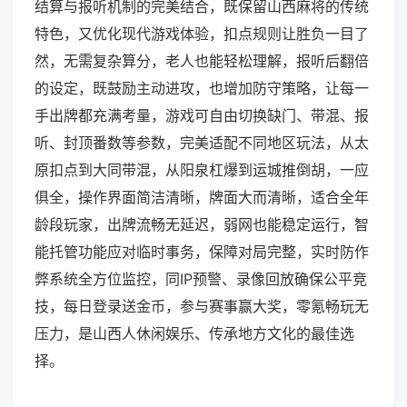
结算与报听机制的完美结合，既保留山西麻将的传统
特色，又优化现代游戏体验，扣点规则让胜负一目了
然，无需复杂算分，老人也能轻松理解，报听后翻倍
的设定，既鼓励主动进攻，也增加防守策略，让每一
手出牌都充满考量，游戏可自由切换缺门、带混、报
听、封顶番数等参数，完美适配不同地区玩法，从太
原扣点到大同带混，从阳泉杠爆到运城推倒胡，一应
俱全，操作界面简洁清晰，牌面大而清晰，适合全年
龄段玩家，出牌流畅无延迟，弱网也能稳定运行，智
能托管功能应对临时事务，保障对局完整，实时防作
弊系统全方位监控，同IP预警、录像回放确保公平竞
技，每日登录送金币，参与赛事赢大奖，零氪畅玩无
压力，是山西人休闲娱乐、传承地方文化的最佳选
择。