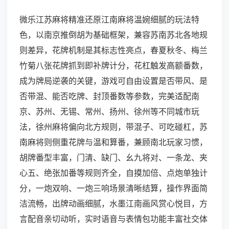
微乐江苏麻将精准还原江南麻将温婉细腻的玩法特
色，以南京推倒胡为基础框架，兼容苏南苏北各地规
则差异，花牌机制是其标志性亮点，春夏秋冬、梅兰
竹菊八张花牌抓到即补牌计分，花杠触发高额番数，
成为牌局逆袭的关键，游戏可自由设置是否带风、是
否带混、能否吃牌、封顶番数等参数，完美适配南
京、苏州、无锡、常州、扬州、徐州等不同城市玩
法，徐州麻将偏向北方规则，带混子、可吃碰杠，苏
南麻将则侧重花牌与温和算番，兼顾南北玩家习惯，
胡牌番型丰富，门清、缺门、幺九将对、一条龙、夹
心五、绝张加番等规则齐全，自摸加倍、点炮单独计
分，一炮双响、一炮三响场景清晰结算，操作界面简
洁流畅，出牌动画细腻，水墨江南画风赏心悦目，方
言配音亲切动听，实时语音与表情包功能丰富社交体