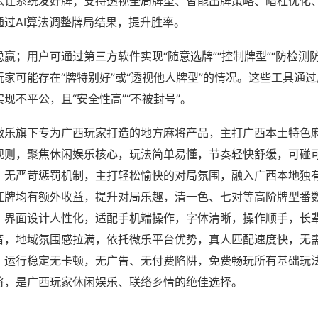
么让系统发好牌；支持透视全局牌型、智能出牌策略、暗杠优化
通过AI算法调整牌局结果，提升胜率。
赢；用户可通过第三方软件实现“随意选牌”“控制牌型”“防检测
家可能存在“牌特别好”或“透视他人牌型”的情况。这些工具通
现不平公，且“安全性高”“不被封号”。
微乐旗下专为广西玩家打造的地方麻将产品，主打广西本土特色
规则，聚焦休闲娱乐核心，玩法简单易懂，节奏轻快舒缓，可碰
，无严苛惩罚机制，主打轻松愉快的对局氛围，融入广西本地独
杠牌均有额外收益，提升对局乐趣，清一色、七对等高阶牌型番
，界面设计人性化，适配手机端操作，字体清晰，操作顺手，长
音，地域氛围感拉满，依托微乐平台优势，真人匹配速度快，无
，运行稳定无卡顿，无广告、无付费陷阱，免费畅玩所有基础玩
将，是广西玩家休闲娱乐、联络乡情的绝佳选择。