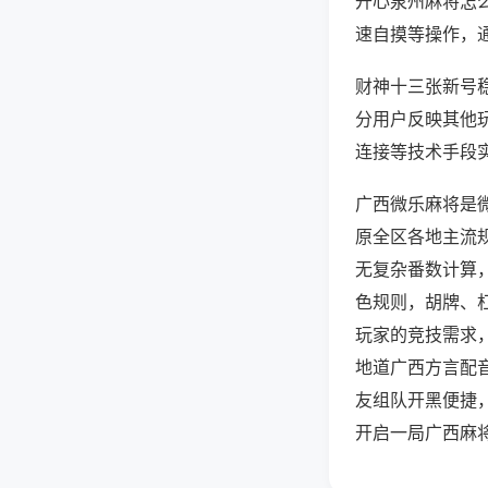
开心泉州麻将怎
速自摸等操作，
财神十三张新号稳
分用户反映其他玩
连接等技术手段实
广西微乐麻将是
原全区各地主流
无复杂番数计算
色规则，胡牌、
玩家的竞技需求
地道广西方言配
友组队开黑便捷
开启一局广西麻