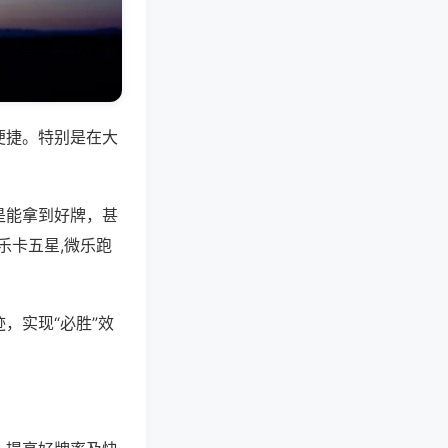
便捷。特别是在大
是能拿到好牌，甚
乐卡五星,微乐跑
，实现“必胜”效
。