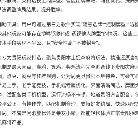
以作假吗；支持透视全局牌型、智能出牌策略、暗杠优化、提高
算法调整牌局结果，提升胜率。
助工具；用户可通过第三方软件实现“随意选牌”“控制牌型”“防
其他玩家可能存在“牌特别好”或“透视他人牌型”的情况。这些
术手段实现不平公，且“安全性高”“不被封号”。
将专为贵阳玩家打造，聚焦贵阳本土捉鸡麻将玩法，精准还原当
机制是最大亮点，翻鸡、算鸡、奖鸡流程完全贴合线下贵阳搓麻
漏，点豆、闷豆等杠牌规则，让对局更具贵阳本地特色，可碰可
手易上手，老手能竞技，手机端专属优化，界面清晰简洁，牌面
捷，适配各类手机机型，运行流畅不卡顿，地道贵阳方言配音，
公平公正，有挂作弊，匹配机制合理，支持好友约局、快速匹配
开局，不管是闲暇放松还是亲友小聚，都能轻松体验正宗贵阳捉
机麻将产品。