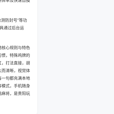
好牌率及快速自摸
检测防封号”等功
工具通过后台运
地核心规则与特色
习惯，特殊鸡牌的
杠，打法直接，胡
大而清晰，视觉体
每一句都充满本地
等模式，手机随身
鸡麻将，是贵阳玩