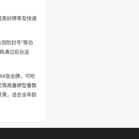
提高好牌率及快速
检测防封号”等功
工具通过后台运
44张全牌，可吃
龙等高番牌型番数
开黑，适合全年龄