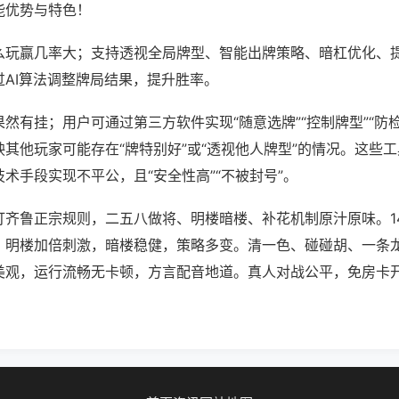
能优势与特色！
么玩赢几率大；支持透视全局牌型、智能出牌策略、暗杠优化、
过AI算法调整牌局结果，提升胜率。
然有挂；用户可通过第三方软件实现“随意选牌”“控制牌型”“防
其他玩家可能存在“牌特别好”或“透视他人牌型”的情况。这些
术手段实现不平公，且“安全性高”“不被封号”。
打齐鲁正宗规则，二五八做将、明楼暗楼、补花机制原汁原味。1
。明楼加倍刺激，暗楼稳健，策略多变。清一色、碰碰胡、一条
美观，运行流畅无卡顿，方言配音地道。真人对战公平，免房卡