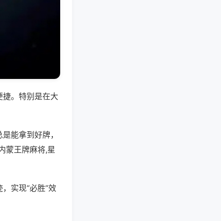
便捷。特别是在大
总是能拿到好牌，
内蒙王牌麻将,星
，实现“必胜”效
。