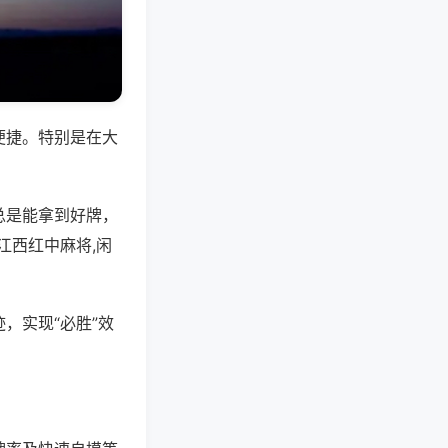
便捷。特别是在大
总是能拿到好牌，
江西红中麻将,闲
，实现“必胜”效
。