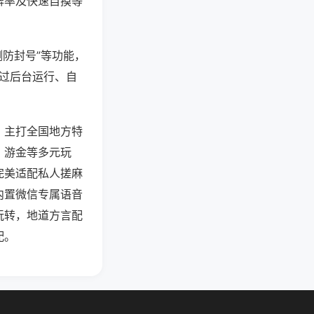
牌率及快速自摸等
测防封号”等功能，
通过后台运行、自
，主打全国地方特
、游金等多元玩
完美适配私人搓麻
内置微信专属语音
玩转，地道方言配
配。