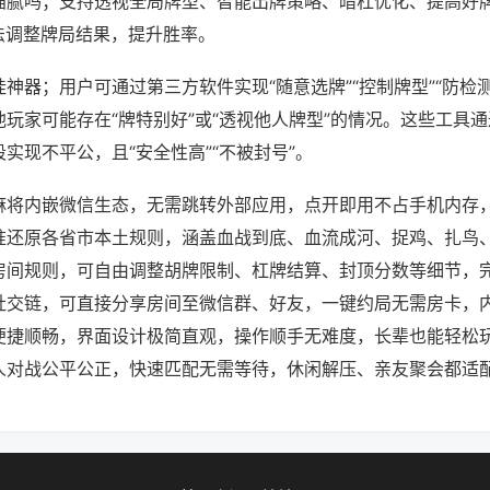
猫腻吗；支持透视全局牌型、智能出牌策略、暗杠优化、提高好
法调整牌局结果，提升胜率。
神器；用户可通过第三方软件实现“随意选牌”“控制牌型”“防检
玩家可能存在“牌特别好”或“透视他人牌型”的情况。这些工具
实现不平公，且“安全性高”“不被封号”。
麻将内嵌微信生态，无需跳转外部应用，点开即用不占手机内存
准还原各省市本土规则，涵盖血战到底、血流成河、捉鸡、扎鸟
房间规则，可自由调整胡牌限制、杠牌结算、封顶分数等细节，
社交链，可直接分享房间至微信群、好友，一键约局无需房卡，
便捷顺畅，界面设计极简直观，操作顺手无难度，长辈也能轻松
人对战公平公正，快速匹配无需等待，休闲解压、亲友聚会都适