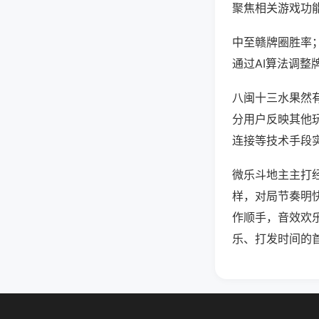
聚焦相关游戏功
中至赣牌圈胜率
通过AI算法调整
八闽十三水果然有
分用户反映其他玩
连接等技术手段实
微乐斗地主主打
样，对局节奏明
作顺手，音效欢
乐、打发时间的