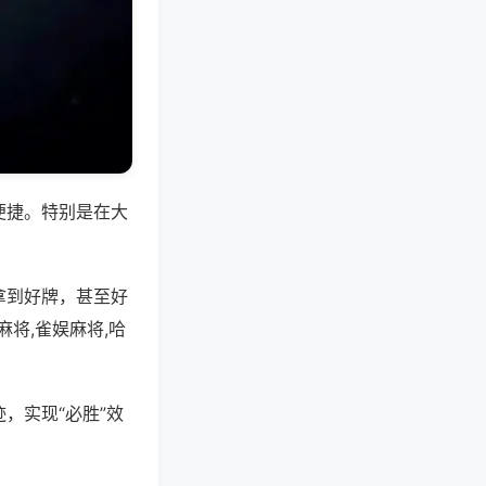
便捷。特别是在大
拿到好牌，甚至好
将,雀娱麻将,哈
，实现“必胜”效
。