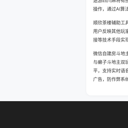
途游四川麻将有
操作，通过AI算
顺欣茶楼辅助工具
用户反映其他玩家
接等技术手段实现
微信自建房斗地
与癞子斗地主双
平，支持实时语
广告，防作弊系