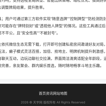
技巧吗；支持透视全局牌型、智能出牌策略、暗杠优化、提高好
法调整牌局结果，提升胜率。
；用户可通过第三方软件实现“随意选牌”“控制牌型”“防检测防
可能存在“牌特别好”或“透视他人牌型”的情况。这些工具通过
不平公，且“安全性高”“不被封号”。
主依托微信生态无需下载，打开即可创建私密房间邀请好友对局
玩法，癞子模式灵活百搭，加倍、抢地主、明牌机制提升刺激感
音聊天互动，边玩边聊社交拉满，界面简洁清爽适配全年龄段，
统完善，亲友聚会、群内娱乐首选，随时随地畅享斗地主乐趣。
首页
资讯
网站地图
2026 © 天宇网 版权所有 All Rights Reserved