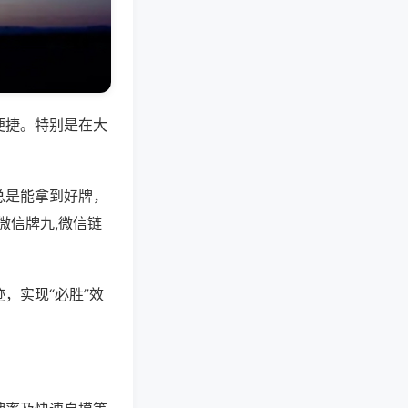
便捷。特别是在大
总是能拿到好牌，
微信牌九,微信链
，实现“必胜”效
。