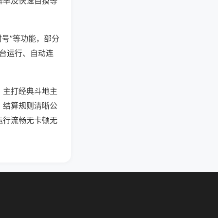
牌率及快速自摸等
封号”等功能，部分
后台运行、自动连
，主打经典斗地主
，结算规则清晰公
运行流畅无卡顿无