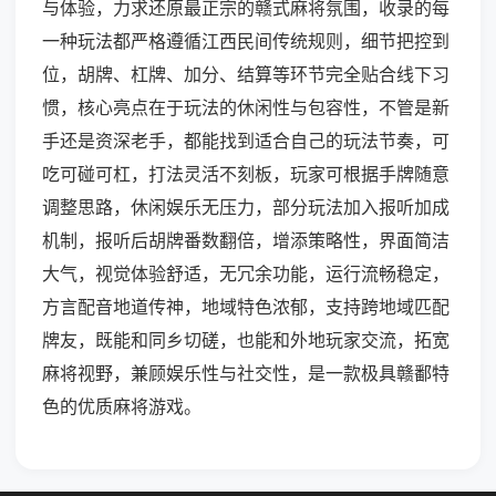
与体验，力求还原最正宗的赣式麻将氛围，收录的每
一种玩法都严格遵循江西民间传统规则，细节把控到
位，胡牌、杠牌、加分、结算等环节完全贴合线下习
惯，核心亮点在于玩法的休闲性与包容性，不管是新
手还是资深老手，都能找到适合自己的玩法节奏，可
吃可碰可杠，打法灵活不刻板，玩家可根据手牌随意
调整思路，休闲娱乐无压力，部分玩法加入报听加成
机制，报听后胡牌番数翻倍，增添策略性，界面简洁
大气，视觉体验舒适，无冗余功能，运行流畅稳定，
方言配音地道传神，地域特色浓郁，支持跨地域匹配
牌友，既能和同乡切磋，也能和外地玩家交流，拓宽
麻将视野，兼顾娱乐性与社交性，是一款极具赣鄱特
色的优质麻将游戏。