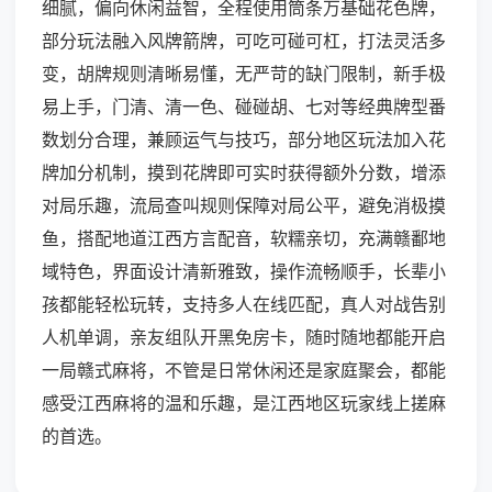
细腻，偏向休闲益智，全程使用筒条万基础花色牌，
部分玩法融入风牌箭牌，可吃可碰可杠，打法灵活多
变，胡牌规则清晰易懂，无严苛的缺门限制，新手极
易上手，门清、清一色、碰碰胡、七对等经典牌型番
数划分合理，兼顾运气与技巧，部分地区玩法加入花
牌加分机制，摸到花牌即可实时获得额外分数，增添
对局乐趣，流局查叫规则保障对局公平，避免消极摸
鱼，搭配地道江西方言配音，软糯亲切，充满赣鄱地
域特色，界面设计清新雅致，操作流畅顺手，长辈小
孩都能轻松玩转，支持多人在线匹配，真人对战告别
人机单调，亲友组队开黑免房卡，随时随地都能开启
一局赣式麻将，不管是日常休闲还是家庭聚会，都能
感受江西麻将的温和乐趣，是江西地区玩家线上搓麻
的首选。