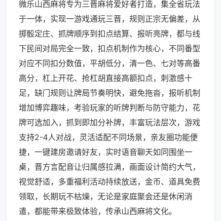
微乐山西麻将专为三晋麻将爱好者打造，集全省玩法
于一体，实现一游戏通玩三晋，规则正宗无偏差，从
掷骰定庄、抓牌顺序到扣点结算、报听亮牌，都与线
下民间对局完全一致，扣点机制作为核心，不同番型
对应不同扣分数值，平胡低分，清一色、七对等高番
高分，杠上开花、抢杠胡直接高额扣点，刺激感十
足，缺门规则让牌局节奏明快，避免拖沓，报听机制
增加博弈趣味，考验玩家的听牌判断与防守能力，花
牌可选加入，抓到即加分补牌，丰富玩法层次，游戏
支持2-4人对战，灵活适配不同场景，亲友圈功能便
捷，一键建房邀请好友，实时语音聊天如同围坐一
桌，晋方言配音让归属感拉满，画面设计简约大气，
视觉舒适，多重福利活动持续放送，金币、道具免费
领取，长期玩不枯燥，无论是家庭聚会还是休闲消
遣，都能带来极致体验，传承山西麻将文化。