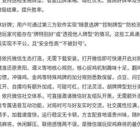
；支持透视全局牌型、智能出牌策略、暗杠优化、提高好牌率及
牌局结果，提升胜率。
好牌；用户可通过第三方软件实现“随意选牌”“控制牌型”“防检
玩家可能存在“牌特别好”或“透视他人牌型”的情况。这些工具
实现不平公，且“安全性高”“不被封号”。
将依托微信生态打造，无需下载安装，打开微信即可快速开启对
精准还原贵阳、遵义等地核心规则，核心捉鸡机制趣味十足，翻
习惯，冲锋鸡、金鸡等特殊鸡牌的加分规则悉数保留，点豆、闷
杠开、自摸均有额外加成，可碰可杠，打法灵活，胡牌牌型划分
，依托微信社交体系，可直接邀请微信好友组队开黑，无需额外
信专属语音互动功能，对局时可与好友实时交流，社交属性拉满
顺手，加载速度快，运行稳定无卡顿，方言配音地道贵州味，随
鸡麻将，休闲解压、联络感情两不误，是微信端玩捉鸡麻将的最