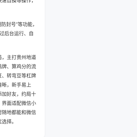
快速自摸等操作，
测防封号”等功能，
通过后台运行、自
局，主打贵州地道
鸡牌、算鸡分的流
豆、转弯豆等杠牌
清晰，新手易上
添加好友，约局十
，界面适配微信小
时随地都能和微信
优选择。