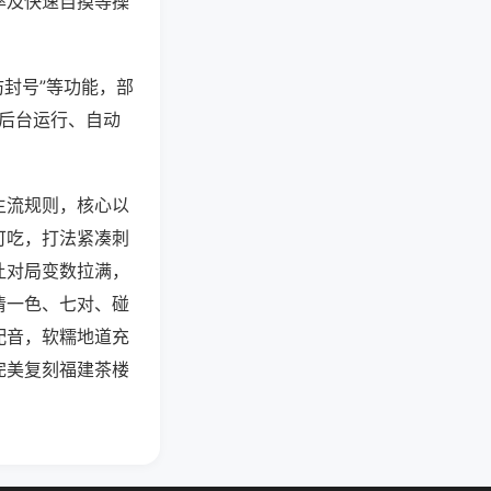
率及快速自摸等操
防封号”等功能，部
过后台运行、自动
主流规则，核心以
可吃，打法紧凑刺
让对局变数拉满，
清一色、七对、碰
配音，软糯地道充
完美复刻福建茶楼