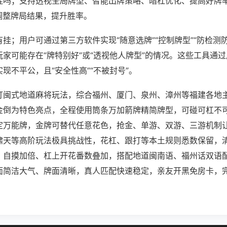
挂吗；支持透视全局牌型、智能出牌策略、暗杠优化、提高好牌
调整牌局结果，提升胜率。
挂；用户可通过第三方软件实现“随意选牌”“控制牌型”“防检测
家可能存在“牌特别好”或“透视他人牌型”的情况。这些工具通
现不平公，且“安全性高”“不被封号”。
打闽式地道麻将玩法，综合福州、厦门、泉州、漳州等福建各地
金倒为特色亮点，全程使用筒条万加箭牌精简牌型，可碰可杠不
定万能牌，金牌可替代任意花色，抢金、单游、双游、三游机制
啸天等高阶玩法极具挑战性，花杠、跟打等本土规则悉数保留，
，自摸加倍、杠上开花番数叠加，搭配地道闽南语、福州话双语
面简洁大气、牌面清晰，真人匹配快速稳定，亲友开黑免房卡，