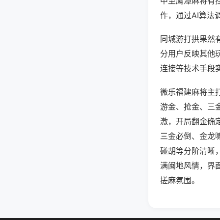
中至鹰潭麻将有
作，通过AI算法
同城游打拱果然有
分用户反映其他玩
连接等技术手段实
微乐福建麻将主
游金、抢金、三
激，开局翻金确
三金必倒、金龙
碰胡等分阶清晰
满闽地风情，界
搓麻氛围。