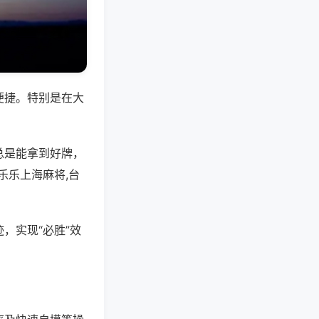
便捷。特别是在大
总是能拿到好牌，
乐乐上海麻将,台
，实现“必胜”效
。